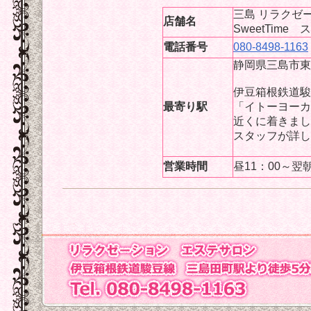
三島 リラクゼ
店舗名
SweetTime
電話番号
080-8498-1163
静岡県三島市東
伊豆箱根鉄道駿
最寄り駅
「イトーヨーカ
近くに着きまし
スタッフが詳し
営業時間
昼11：00～翌朝